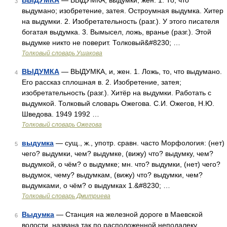
ВЫДУМКА
— ВЫДУМКА, выдумки, жен. 1. То, что
3
выдумано; изобретение, затея. Остроумная выдумка. Хитер
на выдумки. 2. Изобретательность (разг.). У этого писателя
богатая выдумка. 3. Вымысел, ложь, вранье (разг.). Этой
выдумке никто не поверит. Толковый&#8230; …
Толковый словарь Ушакова
ВЫДУМКА
— ВЫДУМКА, и, жен. 1. Ложь, то, что выдумано.
4
Его рассказ сплошная в. 2. Изобретение, затея;
изобретательность (разг.). Хитёр на выдумки. Работать с
выдумкой. Толковый словарь Ожегова. С.И. Ожегов, Н.Ю.
Шведова. 1949 1992 …
Толковый словарь Ожегова
выдумка
— сущ., ж., употр. сравн. часто Морфология: (нет)
5
чего? выдумки, чем? выдумке, (вижу) что? выдумку, чем?
выдумкой, о чём? о выдумке; мн. что? выдумки, (нет) чего?
выдумок, чему? выдумкам, (вижу) что? выдумки, чем?
выдумками, о чём? о выдумках 1.&#8230; …
Толковый словарь Дмитриева
Выдумка
— Станция на железной дороге в Маевской
6
волости, названа так по расположенной неподалеку