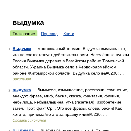
выдумка
Толкование
Перевод
Книги
Выдумка
— многозначный термин: Выдумка вымысел; то,
1
что не соответствует действительности. Населённые пункты
Россия Выдумка деревня в Вагайском районе Тюменской
области. Украина Выдумка село в Червоноармейском
районе Житомирской области. Выдумка село в&#8230; …
Википедия
выдумка
— Вымысел, измышление, россказни, сочинение,
2
анекдот, фраза, миф, басня, сказка, фантазия, фикция,
небылица, небывальщина, утка (газетная), изобретение,
затея. Прот. факт Ср. . Это все фразы, слова, басни! Как
хотите, принимайте это за правду или&#8230; …
Словарь синонимов