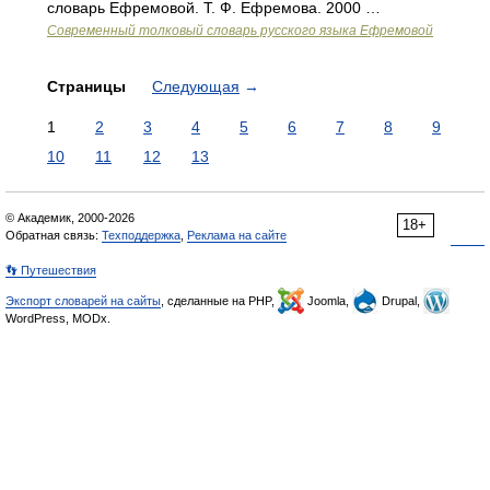
словарь Ефремовой. Т. Ф. Ефремова. 2000 …
Современный толковый словарь русского языка Ефремовой
Страницы
Следующая
→
1
2
3
4
5
6
7
8
9
10
11
12
13
© Академик, 2000-2026
18+
Обратная связь:
Техподдержка
,
Реклама на сайте
👣 Путешествия
Экспорт словарей на сайты
, сделанные на PHP,
Joomla,
Drupal,
WordPress, MODx.