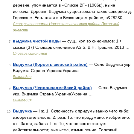
деревне, упоминается в «Списке ВГ» (1906г.), ныне
исчезла. Деревня Выдумка существовала также севернее д.
Горожане. Есть такая и в Бежаницком районе, в&#8230; …
Словарь топонимов Новосокольнического района Псковской
области
выдумка чистой воды
— сущ., кол во синонимов: 1 •
7
сказка (37) Словарь синонимов ASIS. В.Н. Тришин. 2013 …
Словарь синонимов
Выдумка (Коростышевский район)
— Село Выдумка укр.
8
Видумка Страна УкраинаУкраина …
Википедия
Выдумка (Червоноармейский район)
— Село Выдумка
9
укр. Видумка Страна УкраинаУкраина …
Википедия
Выдумка
— I ж. 1. Склонность к придумыванию чего либо;
10
изобретательность. 2. разг. То, что придумано, изобретено.
отт. Затея, забава. II ж. То, что не соответствует
действительности; вымысел, измышление. Толковый